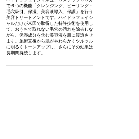
で６つの機能「クレンジング、ピーリング・
毛穴吸引、保湿、美容液導入、保護」を行う
美容トリートメントです。ハイドラフェイシ
ャルだけが米国で取得した特許技術を使用し
て、おうちで取れない毛穴の汚れを除去しな
がら、保湿成分を含む美容液を肌に浸透させ
ます。施術直後から肌がやわらかくツルツル
に明るくトーンアップし、さらにその効果は
長期間持続します。
キャンセルポリシー
当日のオンライン受付はお受け致しません。
当日のお問い合わせは直接ご連絡ください。
尚、当日のキャンセルはお受けできませんの
でご了承お願い致します。
キャンセルの場合は24時間前までにご連絡
ください。