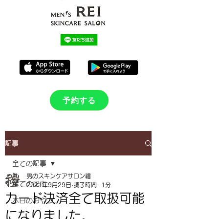
予約する
記事
全ての記事
男のスキンケアサロン禮
全ての記事
2021年9月29日
読了時間: 1分
カード決済全て取扱可能
本日のおやつ。
になりました。