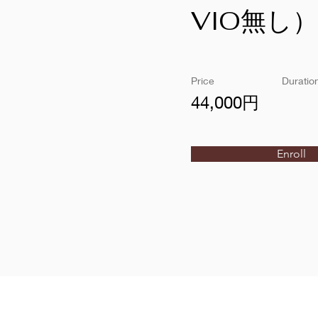
VIO無し）
Price
Duratio
44,000円
Enroll