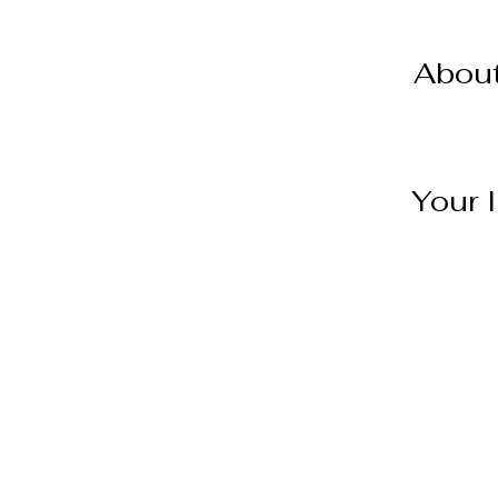
About
Your 