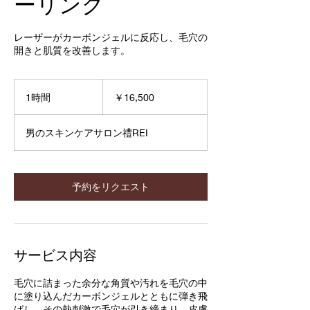
ーリング
レーザーがカーボンジェルに反応し、毛穴の
開きと肌質を改善します。
16,500
円
1時間
1
￥16,500
時
男のスキンケアサロン禮REI
予約をリクエスト
サービス内容
毛穴に詰まった余分な角質や汚れを毛穴の中
に塗り込んだカーボンジェルとともに弾き飛
ばし、その熱刺激で毛穴が引き締まり、皮膚