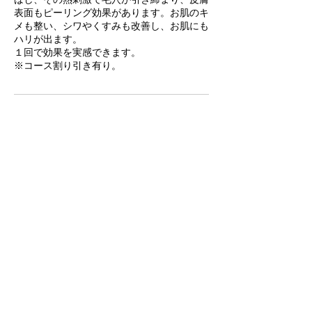
表面もピーリング効果があります。お肌のキ
メも整い、シワやくすみも改善し、お肌にも
ハリが出ます。
１回で効果を実感できます。
※コース割り引き有り。
キャンセルポリシー
当日のオンライン受付はお受け致しません。
当日のお問い合わせは直接ご連絡ください。
尚、当日のキャンセルはお受けできませんの
でご了承お願い致します。
キャンセルの場合は24時間前までにご連絡
ください。
連絡先
日本、静岡県富士市大淵１１７４