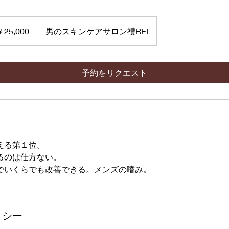
00
￥25,000
男のスキンケアサロン禮REI
予約をリクエスト
える第１位。
るのは仕方ない。
リシー