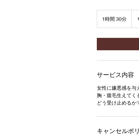
25,0
円
1時間 30分
1
時
3
0
分
サービス内容
女性に嫌悪感を与
胸・腹毛生えてく
キャンセルポ