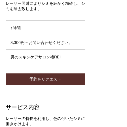
レーザー照射によりシミを細かく粉砕し、シ
ミを除去致します。
1時間
1
時
3,300
円
3,300円～お問い合わせください。
～
お
問
い
男のスキンケアサロン禮REI
合
わ
せ
く
だ
予約をリクエスト
さ
い。
サービス内容
レーザーの特長を利用し、色の付いたシミに
働きかけます。