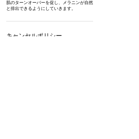
肌のターンオーバーを促し、メラニンが自然
と排出できるようにしていきます。
キャンセルポリシー
当日のオンライン受付はお受け致しません。
当日のお問い合わせは直接ご連絡ください。
尚、当日のキャンセルはお受けできませんの
でご了承お願い致します。
キャンセルの場合は24時間前までにご連絡
ください。
連絡先
日本、静岡県富士市大淵１１７４
09014723382
rei.beauty.koyachihd@gmail.com