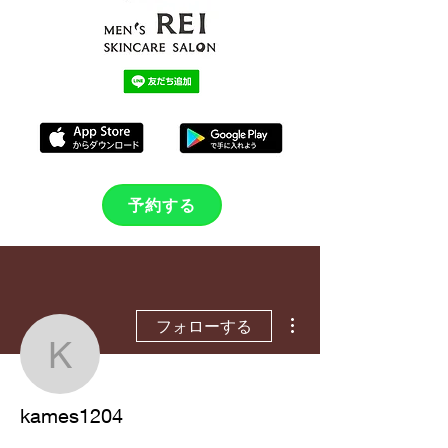
予約する
その他
フォローする
kames1204
kames1204