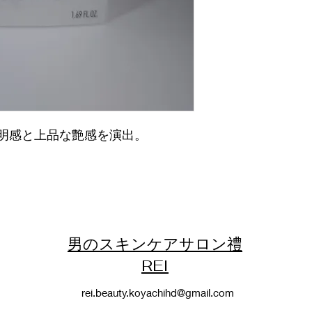
明感と上品な艶感を演出。
男のスキンケアサロン禮
REI
rei.beauty.koyachihd@gmail.com