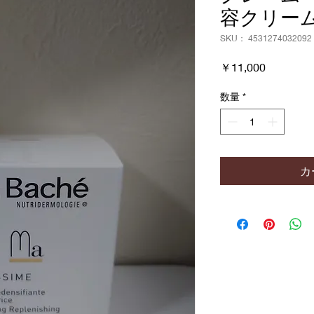
容クリーム
SKU： 4531274032092
価
￥11,000
格
数量
*
カ