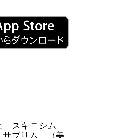
ェ スキニシム
 サブリム （美