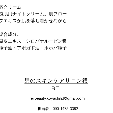
応クリーム。
感肌用ナイトクリーム。肌フロー
ブエキスが肌を落ち着かせながら
。
複合成分。
樹皮エキス・シロバナルーピン種
種子油・アボガド油・ホホバ種子
男のスキンケアサロン禮
REI
rei.beauty.koyachihd@gmail.com
担当者 090-1472-3382