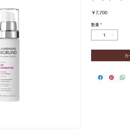
価
￥7,700
格
数量
*
カ