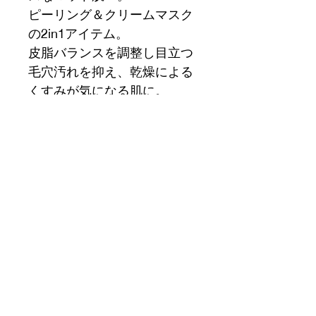
ピーリング＆クリームマスク
の2in1アイテム。
皮脂バランスを調整し目立つ
毛穴汚れを抑え、乾燥による
くすみが気になる肌に。
週に1～2のご使用がオスス
メ。
男のスキンケアサロン禮REI
rei.beauty.koyachihd@gmail.com
担当者
090-1472-3382