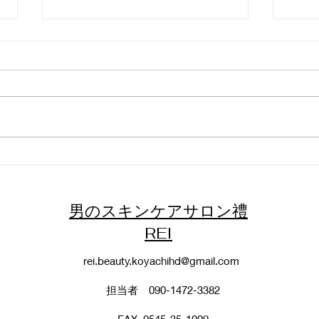
HI
なぜ店舗によって施術料金差
があるのか？
男のスキンケアサロン禮
REI
rei.beauty.koyachihd@gmail.com
担当者 090-1472-3382